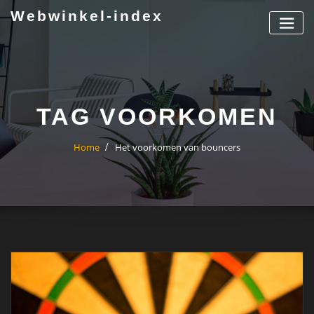
Ga
Webwinkel-index
naar
de
inhoud
TAG VOORKOMEN
Home
Het voorkomen van bouncers