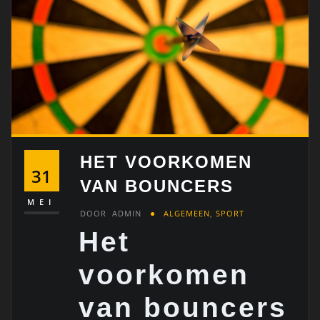
HET VOORKOMEN
31
VAN BOUNCERS
MEI
DOOR
ADMIN
ALGEMEEN
,
SPORT
Het
voorkomen
van bouncers